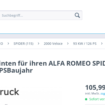
EO
SPIDER (115)
2000 Veloce
93 KW / 126 PS
inten für ihren ALFA ROMEO SPID
 PSBaujahr
105,99
inkl. MwSt.
zzg
Sofort ver