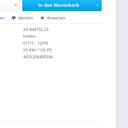
In den
Warenkorb
hen
Merken
Bewerten
24-004732.23
hinten
01/77 - 12/93
93 KW / 126 PS
4025258485306