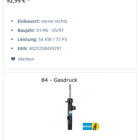
92,99 € *
Einbauort:
vorne rechts
Baujahr:
01/96 - 05/97
Leistung:
54 KW / 73 PS
EAN:
4025258459291
Merken