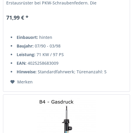
Erstausrüster bei PKW-Schraubenfedern. Die
Produktvorteile auf einen Blick:[ps_list...
71,99 € *
Einbauort:
hinten
Baujahr:
07/90 - 03/98
Leistung:
71 KW / 97 PS
EAN:
4025258683009
Hinweise:
Standardfahrwerk; Türenanzahl: 5
Merken