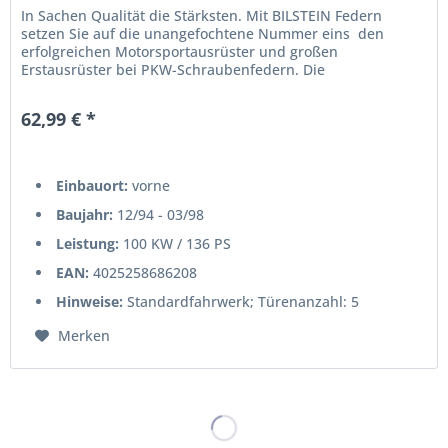
In Sachen Qualität die Stärksten. Mit BILSTEIN Federn
setzen Sie auf die unangefochtene Nummer eins  den
erfolgreichen Motorsportausrüster und großen
Erstausrüster bei PKW-Schraubenfedern. Die
Produktvorteile auf einen Blick:[ps_list...
62,99 € *
Einbauort:
vorne
Baujahr:
12/94 - 03/98
Leistung:
100 KW / 136 PS
EAN:
4025258686208
Hinweise:
Standardfahrwerk; Türenanzahl: 5
Merken