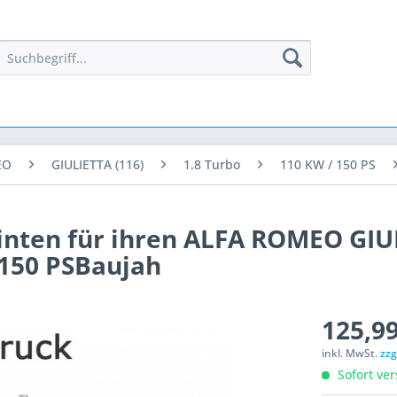
EO
GIULIETTA (116)
1.8 Turbo
110 KW / 150 PS
hinten für ihren ALFA ROMEO GIU
/ 150 PSBaujah
125,99
inkl. MwSt.
zzg
Sofort ver