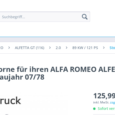
EO
ALFETTA GT (116)
2.0
89 KW / 121 PS
St
vorne für ihren ALFA ROMEO ALF
Baujahr 07/78
125,99
inkl. MwSt.
zzg
Sofort ver