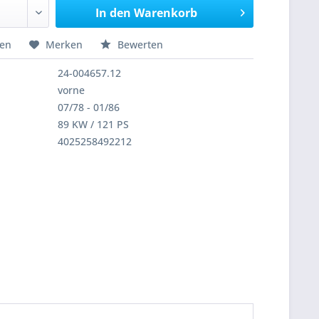
In den
Warenkorb
hen
Merken
Bewerten
24-004657.12
vorne
07/78 - 01/86
89 KW / 121 PS
4025258492212