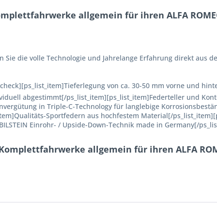
mplettfahrwerke allgemein für ihren ALFA ROMEO 
Sie die volle Technologie und Jahrelange Erfahrung direkt aus d
=check][ps_list_item]Tieferlegung von ca. 30-50 mm vorne und hint
duell abgestimmt[/ps_list_item][ps_list_item]Federteller und Kon
envergütung in Triple-C-Technology für langlebige Korrosionsbestä
item]Qualitäts-Sportfedern aus hochfestem Material[/ps_list_item][
]BILSTEIN Einrohr- / Upside-Down-Technik made in Germany[/ps_lis
 Komplettfahrwerke allgemein für ihren ALFA ROM