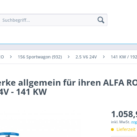
EO
156 Sportwagon (932)
2.5 V6 24V
141 KW / 19
erke allgemein für ihren ALFA 
4V - 141 KW
1.058,
inkl. MwSt.
zzg
Lieferzeit