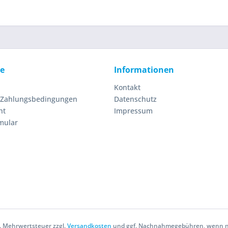
ce
Informationen
Kontakt
 Zahlungsbedingungen
Datenschutz
ht
Impressum
mular
zl. Mehrwertsteuer zzgl.
Versandkosten
und ggf. Nachnahmegebühren, wenn ni