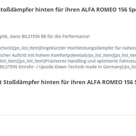
Stoßdämpfer hinten für ihren ALFA ROMEO 156 Spor
ptik, dann BILSTEIN B8 für die Performance!
n=check][ps_list_item]Eingekürzter Hochleistungsdämpfer für nahe
licher Auftritt mit hohem Komfortpotential[/ps_list_item][ps_list_
_list_item][ps_list_item]Präziseres Handling und optimierte Fahrzeu
m]BILSTEIN Einrohr- / Upside-Down-Technik made in Germany[/ps_lis
nt Stoßdämpfer hinten für ihren ALFA ROMEO 156 Sp