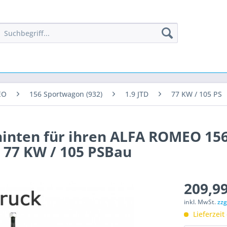
EO
156 Sportwagon (932)
1.9 JTD
77 KW / 105 PS
hinten für ihren ALFA ROMEO 15
- 77 KW / 105 PSBau
209,99
inkl. MwSt.
zzg
Lieferzeit