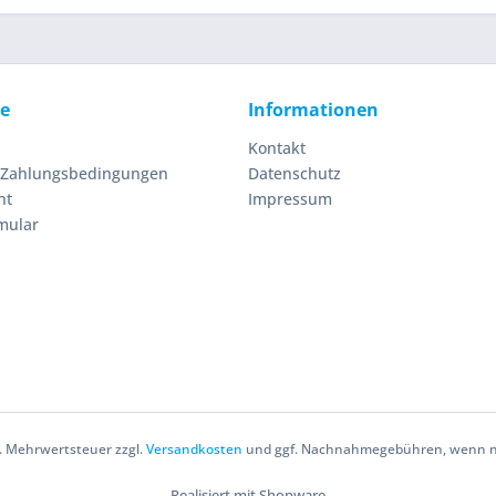
ce
Informationen
Kontakt
 Zahlungsbedingungen
Datenschutz
ht
Impressum
mular
zl. Mehrwertsteuer zzgl.
Versandkosten
und ggf. Nachnahmegebühren, wenn ni
Realisiert mit Shopware