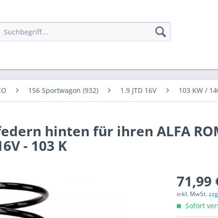
EO
156 Sportwagon (932)
1.9 JTD 16V
103 KW / 14
zfedern hinten für ihren ALFA R
16V - 103 K
71,99 
inkl. MwSt.
zzg
Sofort ver