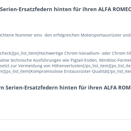
Serien-Ersatzfedern hinten für ihren ALFA ROMEO 
fochtene Nummer eins  den erfolgreichen Motorsportausrüster und
on=check][ps_list_item]Hochwertige Chrom-Vanadium- oder Chrom-Si
ovative technische Ausführungen wie Pigtail-Enden, Minibloc-Formen
tzt zur Vermeidung von Höhenverlusten[/ps_list_item][ps_list_it
em][ps_list_item]Kompromisslose Erstausrüster-Qualität[/ps_list_it
rn Serien-Ersatzfedern hinten für ihren ALFA ROM