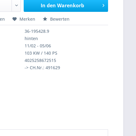
In den
Warenkorb
hen
Merken
Bewerten
36-195428.9
hinten
11/02 - 05/06
103 KW / 140 PS
4025258672515
-> CH.Nr.: 491629