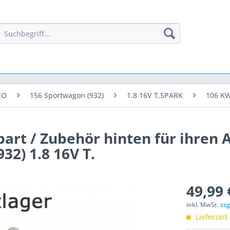
EO
156 Sportwagon (932)
1.8 16V T.SPARK
106 KW
epart / Zubehör hinten für ihren 
2) 1.8 16V T.
49,99 
inkl. MwSt.
zzg
Lieferzeit