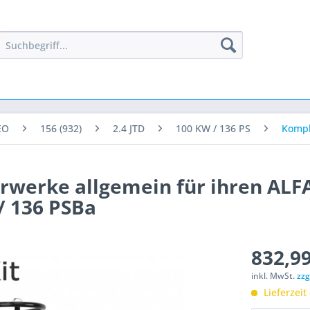
EO
156 (932)
2.4 JTD
100 KW / 136 PS
Kompl
ahrwerke allgemein für ihren AL
 / 136 PSBa
832,99
inkl. MwSt.
zzg
Lieferzeit