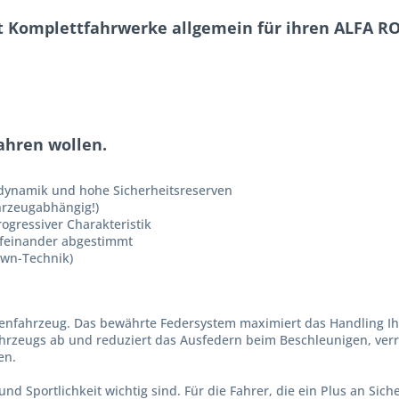
t Komplettfahrwerke allgemein für ihren ALFA ROME
fahren wollen.
rdynamik und hohe Sicherheitsreserven
hrzeugabhängig!)
ogressiver Charakteristik
ufeinander abgestimmt
own-Technik)
erienfahrzeug. Das bewährte Federsystem maximiert das Handling Ih
hrzeugs ab und reduziert das Ausfedern beim Beschleunigen, verri
en.
und Sportlichkeit wichtig sind. Für die Fahrer, die ein Plus an Sic