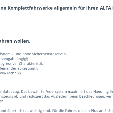
ine Komplettfahrwerke allgemein für ihren ALFA R
fahren wollen.
rdynamik und hohe Sicherheitsreserven
hrzeugabhängig!)
ogressiver Charakteristik
ufeinander abgestimmt
own-Technik)
erienfahrzeug. Das bewährte Federsystem maximiert das Handling Ih
hrzeugs ab und reduziert das Ausfedern beim Beschleunigen, verri
en.
und Sportlichkeit wichtig sind. Für die Fahrer, die ein Plus an Sic