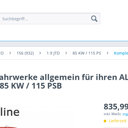
EO
156 (932)
1.9 JTD
85 KW / 115 PS
Komple
fahrwerke allgemein für ihren A
 85 KW / 115 PSB
835,99
inkl. MwSt.
zzg
Lieferzeit