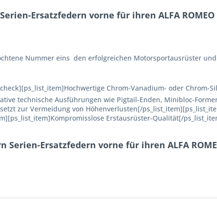
erien-Ersatzfedern vorne für ihren ALFA ROMEO 155
fochtene Nummer eins  den erfolgreichen Motorsportausrüster und
on=check][ps_list_item]Hochwertige Chrom-Vanadium- oder Chrom-Si
ovative technische Ausführungen wie Pigtail-Enden, Minibloc-Formen
tzt zur Vermeidung von Höhenverlusten[/ps_list_item][ps_list_it
em][ps_list_item]Kompromisslose Erstausrüster-Qualität[/ps_list_it
n Serien-Ersatzfedern vorne für ihren ALFA ROMEO 1