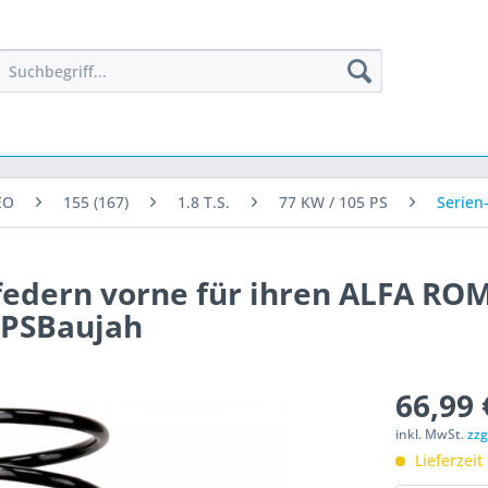
EO
155 (167)
1.8 T.S.
77 KW / 105 PS
Serien
zfedern vorne für ihren ALFA RO
5 PSBaujah
66,99 
inkl. MwSt.
zzg
Lieferzeit