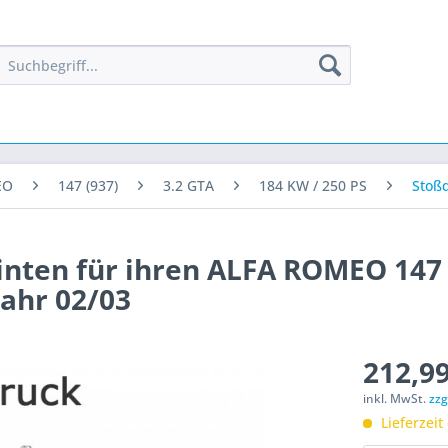
EO
147 (937)
3.2 GTA
184 KW / 250 PS
Stoß
inten für ihren ALFA ROMEO 147 (
jahr 02/03
212,99
inkl. MwSt.
zzg
Lieferzeit