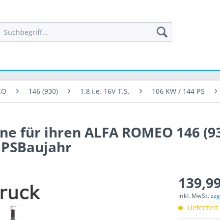
EO
146 (930)
1.8 i.e. 16V T.S.
106 KW / 144 PS
ne für ihren ALFA ROMEO 146 (93
44 PSBaujahr
139,99
inkl. MwSt.
zzg
Lieferzeit