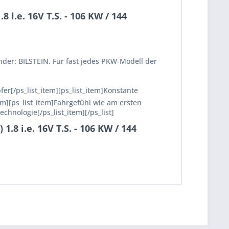
i.e. 16V T.S. - 106 KW / 144
nder: BILSTEIN. Für fast jedes PKW-Modell der
fer[/ps_list_item][ps_list_item]Konstante
em][ps_list_item]Fahrgefühl wie am ersten
echnologie[/ps_list_item][/ps_list]
8 i.e. 16V T.S. - 106 KW / 144