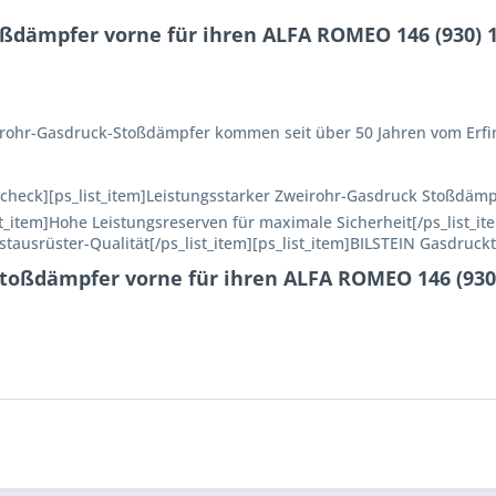
dämpfer vorne für ihren ALFA ROMEO 146 (930) 1.8 
Einrohr-Gasdruck-Stoßdämpfer kommen seit über 50 Jahren vom Erfi
n=check][ps_list_item]Leistungsstarker Zweirohr-Gasdruck Stoßdämp
ist_item]Hohe Leistungsreserven für maximale Sicherheit[/ps_list_it
rstausrüster-Qualität[/ps_list_item][ps_list_item]BILSTEIN Gasdruckt
toßdämpfer vorne für ihren ALFA ROMEO 146 (930) 1.