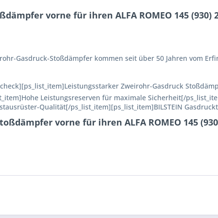
ßdämpfer vorne für ihren ALFA ROMEO 145 (930) 2.0
Einrohr-Gasdruck-Stoßdämpfer kommen seit über 50 Jahren vom Erfi
n=check][ps_list_item]Leistungsstarker Zweirohr-Gasdruck Stoßdämp
ist_item]Hohe Leistungsreserven für maximale Sicherheit[/ps_list_it
rstausrüster-Qualität[/ps_list_item][ps_list_item]BILSTEIN Gasdruckt
toßdämpfer vorne für ihren ALFA ROMEO 145 (930) 2