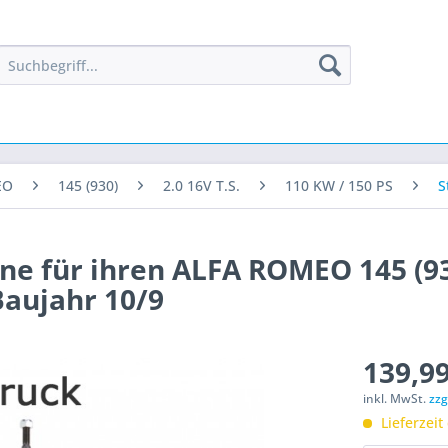
EO
145 (930)
2.0 16V T.S.
110 KW / 150 PS
S
ne für ihren ALFA ROMEO 145 (93
Baujahr 10/9
139,99
inkl. MwSt.
zzg
Lieferzeit