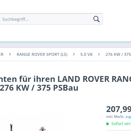
ER
RANGE ROVER SPORT (LS)
5.0 V8
276 KW / 375
inten für ihren LAND ROVER RAN
 276 KW / 375 PSBau
207,99
inkl. MwSt.
zzg
Sofort ver