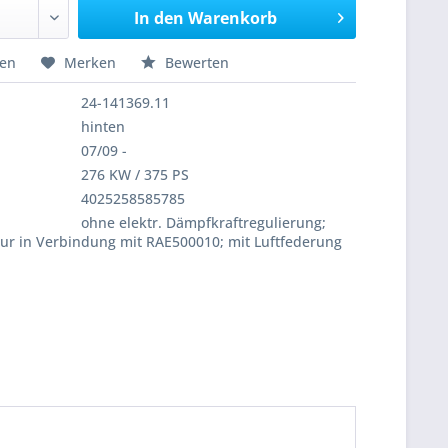
In den
Warenkorb
hen
Merken
Bewerten
24-141369.11
hinten
07/09 -
276 KW / 375 PS
4025258585785
ohne elektr. Dämpfkraftregulierung;
nur in Verbindung mit RAE500010; mit Luftfederung