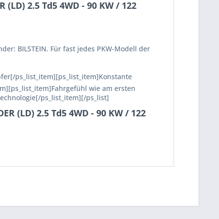
(LD) 2.5 Td5 4WD - 90 KW / 122
nder: BILSTEIN. Für fast jedes PKW-Modell der
fer[/ps_list_item][ps_list_item]Konstante
em][ps_list_item]Fahrgefühl wie am ersten
echnologie[/ps_list_item][/ps_list]
R (LD) 2.5 Td5 4WD - 90 KW / 122