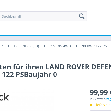
ER
DEFENDER (LD)
2.5 Td5 4WD
90 KW / 122 PS
nten für ihren LAND ROVER DEF
/ 122 PSBaujahr 0
99,99 
inkl. MwSt.
zzg
Lieferzeit