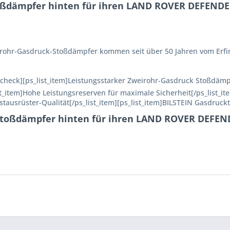
oßdämpfer hinten für ihren LAND ROVER DEFENDER 
Einrohr-Gasdruck-Stoßdämpfer kommen seit über 50 Jahren vom Erfi
n=check][ps_list_item]Leistungsstarker Zweirohr-Gasdruck Stoßdämp
ist_item]Hohe Leistungsreserven für maximale Sicherheit[/ps_list_it
rstausrüster-Qualität[/ps_list_item][ps_list_item]BILSTEIN Gasdruckt
Stoßdämpfer hinten für ihren LAND ROVER DEFENDE