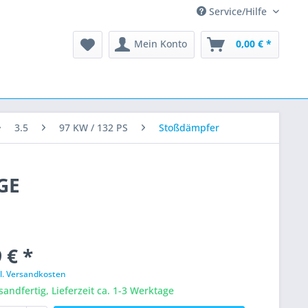
Service/Hilfe
Mein Konto
0,00 € *
3.5
97 KW / 132 PS
Stoßdämpfer
GE
 € *
l. Versandkosten
sandfertig, Lieferzeit ca. 1-3 Werktage