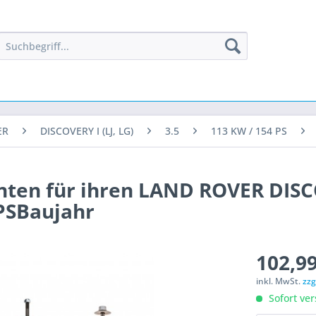
ER
DISCOVERY I (LJ, LG)
3.5
113 KW / 154 PS
inten für ihren LAND ROVER DISC
4 PSBaujahr
102,99
inkl. MwSt.
zzg
Sofort ver