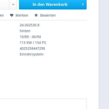
In den
Warenkorb
hen
Merken
Bewerten
24-002530.8
hinten
10/89 - 06/94
113 KW / 154 PS
4025258447298
Einrohrsystem