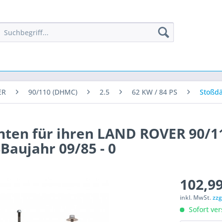
ER
90/110 (DHMC)
2.5
62 KW / 84 PS
Stoßd
nten für ihren LAND ROVER 90/1
SBaujahr 09/85 - 0
102,99
inkl. MwSt.
zzg
Sofort ver