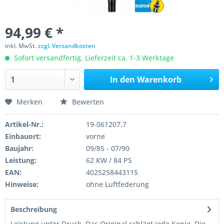
94,99 € *
inkl. MwSt.
zzgl. Versandkosten
Sofort versandfertig, Lieferzeit ca. 1-3 Werktage
In den
Warenkorb
Merken
Bewerten
Artikel-Nr.:
19-061207.7
Einbauort:
vorne
Baujahr:
09/85 - 07/90
Leistung:
62 KW / 84 PS
EAN:
4025258443115
Hinweise:
ohne Luftfederung
Beschreibung
Leistung unter Druck. Das Original schlägt jede Kopie. Die