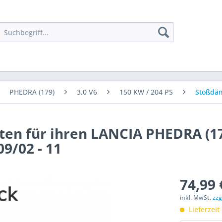
PHEDRA (179)
3.0 V6
150 KW / 204 PS
Stoßdä
ten für ihren LANCIA PHEDRA (17
09/02 - 11
74,99 
inkl. MwSt.
zzg
Lieferzeit