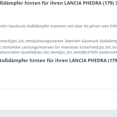
ßdämpfer hinten für ihren LANCIA PHEDRA (179) 3.
Einrohr-Gasdruck-Stoßdämpfer kommen seit über 50 Jahren vom Erfi
n=check][ps_list_item]Leistungsstarker Zweirohr-Gasdruck Stoßdämp
ist_item]Hohe Leistungsreserven für maximale Sicherheit[/ps_list_it
rstausrüster-Qualität[/ps_list_item][ps_list_item]BILSTEIN Gasdruckt
Stoßdämpfer hinten für ihren LANCIA PHEDRA (179)