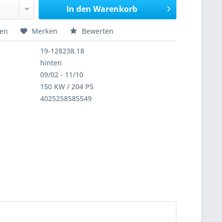
In den
Warenkorb
hen
Merken
Bewerten
19-128238.18
hinten
09/02 - 11/10
150 KW / 204 PS
4025258585549