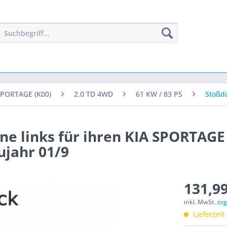
PORTAGE (K00)
2.0 TD 4WD
61 KW / 83 PS
Stoßd
e links für ihren KIA SPORTAGE 
ujahr 01/9
131,99
inkl. MwSt.
zzg
Lieferzeit