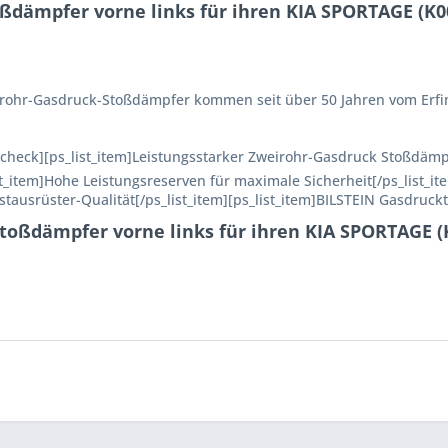
ßdämpfer vorne links für ihren KIA SPORTAGE (K00
Einrohr-Gasdruck-Stoßdämpfer kommen seit über 50 Jahren vom Erfi
n=check][ps_list_item]Leistungsstarker Zweirohr-Gasdruck Stoßdämp
ist_item]Hohe Leistungsreserven für maximale Sicherheit[/ps_list_it
rstausrüster-Qualität[/ps_list_item][ps_list_item]BILSTEIN Gasdruckt
toßdämpfer vorne links für ihren KIA SPORTAGE (K